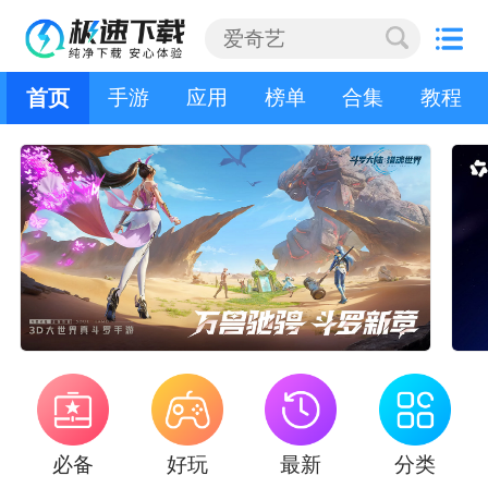
首页
手游
应用
榜单
合集
教程
必备
好玩
最新
分类