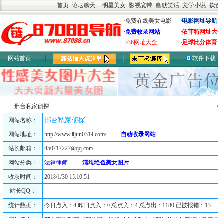
首页
·
论坛聊天
·
·
明星美女
·
影视宽带
·
幽默笑话
·
文学小说
·
饮
·免费在线美女电影
·电影网址导航
·免费收录网站
·依菲特网址大
·536网址大全
·足球比分体育
网站首页
软件下载
邢台私家侦探
邢台私家侦探
网站名称：
网站地址：
http://www.lijun0319.com/
自动收录网站
站长邮箱：
450717227@qq.com
网站分类：
法律律师
清纯绝色美女图片
收录时间：
2018/1/30 15:10:51
站长QQ：
统计数据：
今日点入：4 昨日点入：0 总点入：4 总点出：1180 已被报错：13