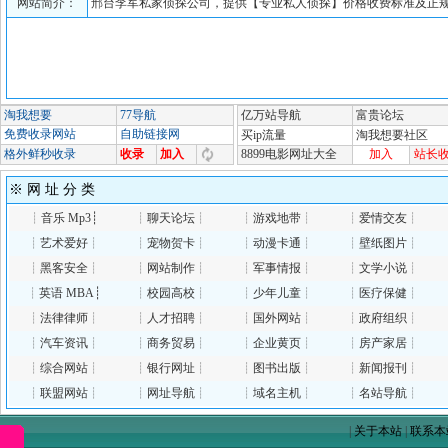
网站简介：
邢台李军私家侦探公司，提供【专业私人侦探】价格收费标准及正
※ 网 址 分 类
┊
音乐 Mp3
┊
┊
聊天论坛
┊
┊
游戏地带
┊
┊
爱情交友
┊
┊
艺术爱好
┊
┊
宠物贺卡
┊
┊
动漫卡通
┊
┊
壁纸图片
┊
┊
黑客安全
┊
┊
网站制作
┊
┊
军事情报
┊
┊
文学小说
┊
┊
英语 MBA
┊
┊
校园高校
┊
┊
少年儿童
┊
┊
医疗保健
┊
┊
法律律师
┊
┊
人才招聘
┊
┊
国外网站
┊
┊
政府组织
┊
┊
汽车资讯
┊
┊
商务贸易
┊
┊
企业黄页
┊
┊
房产家居
┊
┊
综合网站
┊
┊
银行网址
┊
┊
图书出版
┊
┊
新闻报刊
┊
┊
联盟网站
┊
┊
网址导航
┊
┊
域名主机
┊
┊
名站导航
┊
|
关于本站
|
联系本