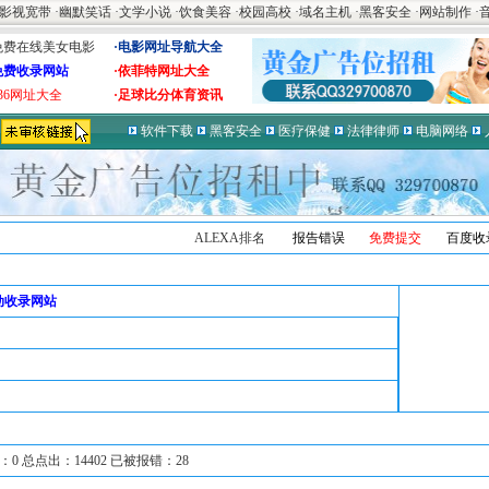
影视宽带
·
幽默笑话
·
文学小说
·
饮食美容
·
校园高校
·
域名主机
·
黑客安全
·
网站制作
·
免费在线美女电影
·电影网址导航大全
免费收录网站
·依菲特网址大全
536网址大全
·足球比分体育资讯
软件下载
黑客安全
医疗保健
法律律师
电脑网络
ALEXA排名
报告错误
免费提交
百度收
动收录网站
0 总点出：14402 已被报错：28