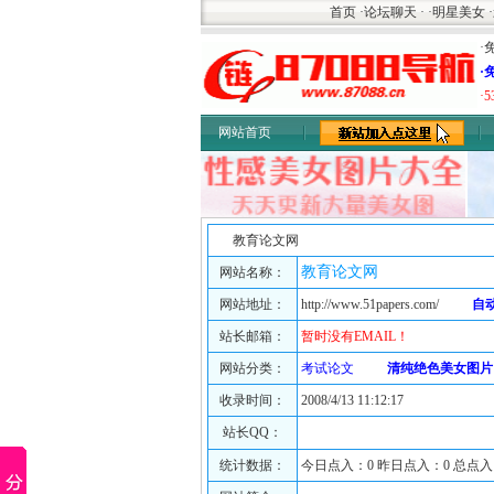
首页
·
论坛聊天
·
·
明星美女
·
·
·
·
网站首页
教育论文网
教育论文网
网站名称：
网站地址：
http://www.51papers.com/
自
站长邮箱：
暂时没有EMAIL！
网站分类：
考试论文
清纯绝色美女图片
收录时间：
2008/4/13 11:12:17
站长QQ：
统计数据：
今日点入：0 昨日点入：0 总点入：