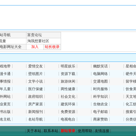
戏地带
┊
┊
爱情交友
┊
┊
明星娱乐
┊
┊
幽默笑话
┊
┊
星相
漫卡通
┊
┊
壁纸图片
┊
┊
资源下载
┊
┊
电脑网络
┊
┊
硬件
事情报
┊
┊
文学小说
┊
┊
旅游休闲
┊
┊
交通地图
┊
┊
留学
年儿童
┊
┊
医疗保健
┊
┊
两性健康
┊
┊
时尚服饰
┊
┊
饮食
外网站
┊
┊
政府组织
┊
┊
社会文化
┊
┊
科学知识
┊
┊
天文
业黄页
┊
┊
房产家居
┊
┊
建筑环保
┊
┊
生物农业
┊
┊
化工
书出版
┊
┊
新闻报刊
┊
┊
免费资源
┊
┊
电子邮箱
┊
┊
搜索
名主机
┊
┊
名站导航
┊
┊
电视电台
┊
┊
商家赞助
┊
┊
分类
|
关于本站
|
联系本站
|
新站登录
|
使用帮助
|
友情连接
|