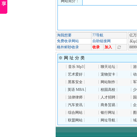
网站简介：
※ 网 址 分 类
┊
音乐 Mp3
┊
┊
聊天论坛
┊
┊
游
┊
艺术爱好
┊
┊
宠物贺卡
┊
┊
动
┊
黑客安全
┊
┊
网站制作
┊
┊
军
┊
英语 MBA
┊
┊
校园高校
┊
┊
少
┊
法律律师
┊
┊
人才招聘
┊
┊
国
┊
汽车资讯
┊
┊
商务贸易
┊
┊
企
┊
综合网站
┊
┊
银行网址
┊
┊
图
┊
联盟网站
┊
┊
网址导航
┊
┊
域