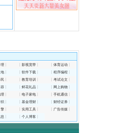
命理
┊
┊
影视宽带
┊
┊
体育运动
┊
天地
┊
┊
软件下载
┊
┊
程序编程
┊
移民
┊
┊
教育培训
┊
┊
考试论文
┊
美容
┊
┊
鲜花礼品
┊
┊
网上购物
┊
地理
┊
┊
电子家电
┊
┊
手机通信
┊
纺织
┊
┊
基金理财
┊
┊
财经证券
┊
引擎
┊
┊
实用工具
┊
┊
广告传媒
┊
信息
┊
┊
个人博客
┊