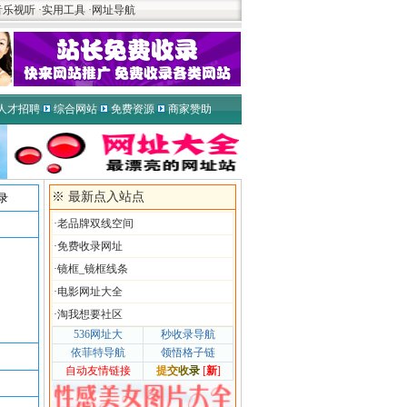
音乐视听
·
实用工具
·
网址导航
人才招聘
综合网站
免费资源
商家赞助
※ 最新点入站点
录
·
老品牌双线空间
·
免费收录网址
·
镜框_镜框线条
·
电影网址大全
·
淘我想要社区