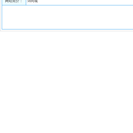
网站简介：
58同城