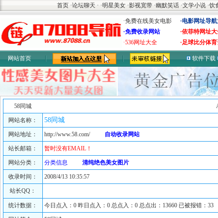
首页
·
论坛聊天
·
·
明星美女
·
影视宽带
·
幽默笑话
·
文学小说
·
饮
·免费在线美女电影
·电影网址导航
·免费收录网站
·依菲特网址大
·536网址大全
·足球比分体育
网站首页
软件下载
58同城
58同城
网站名称：
网站地址：
http://www.58.com/
自动收录网站
站长邮箱：
暂时没有EMAIL！
网站分类：
分类信息
清纯绝色美女图片
收录时间：
2008/4/13 10:35:57
站长QQ：
统计数据：
今日点入：0 昨日点入：0 总点入：0 总点出：13660 已被报错：33