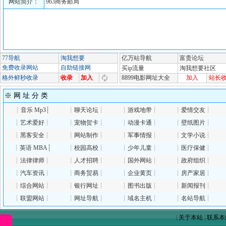
网站简介：
963商务邮局
※ 网 址 分 类
┊
音乐 Mp3
┊
┊
聊天论坛
┊
┊
游戏地带
┊
┊
爱情交友
┊
┊
艺术爱好
┊
┊
宠物贺卡
┊
┊
动漫卡通
┊
┊
壁纸图片
┊
┊
黑客安全
┊
┊
网站制作
┊
┊
军事情报
┊
┊
文学小说
┊
┊
英语 MBA
┊
┊
校园高校
┊
┊
少年儿童
┊
┊
医疗保健
┊
┊
法律律师
┊
┊
人才招聘
┊
┊
国外网站
┊
┊
政府组织
┊
┊
汽车资讯
┊
┊
商务贸易
┊
┊
企业黄页
┊
┊
房产家居
┊
┊
综合网站
┊
┊
银行网址
┊
┊
图书出版
┊
┊
新闻报刊
┊
┊
联盟网站
┊
┊
网址导航
┊
┊
域名主机
┊
┊
名站导航
┊
|
关于本站
|
联系本