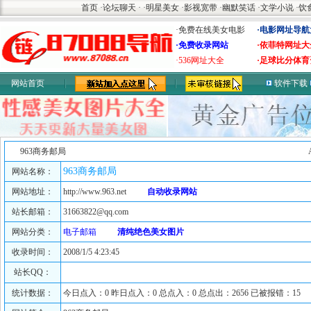
首页
·
论坛聊天
·
·
明星美女
·
影视宽带
·
幽默笑话
·
文学小说
·
饮
·免费在线美女电影
·电影网址导航
·免费收录网站
·依菲特网址大
·536网址大全
·足球比分体育
网站首页
软件下载
963商务邮局
963商务邮局
网站名称：
网站地址：
http://www.963.net
自动收录网站
站长邮箱：
31663822@qq.com
网站分类：
电子邮箱
清纯绝色美女图片
收录时间：
2008/1/5 4:23:45
站长QQ：
统计数据：
今日点入：0 昨日点入：0 总点入：0 总点出：2656 已被报错：15