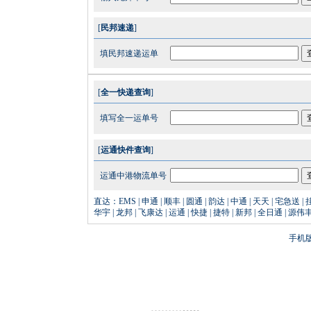
[
民邦速递
]
填民邦速递运单
[
全一快递查询
]
填写全一运单号
[
运通快件查询
]
运通中港物流单号
直达
：
EMS
|
申通
|
顺丰
|
圆通
|
韵达
|
中通
|
天天
|
宅急送
|
华宇
|
龙邦
|
飞康达
|
运通
|
快捷
|
捷特
|
新邦
|
全日通
|
源伟
手机